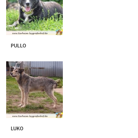
PULLO
Pullo ist ca . 01.06.2010 geboren. Wir
haben ihn durch einen befreundeten
deutschen Verein am 31.8.2019 zu uns
genommen. Pullo war lange nur auf
Distanz , versteckte sich und freundlich
war auch anders. Mit kleine Schritten
wurde das Ziel aus ihm ein nettes
Kerlchen rauszuholen erreicht.
Mittlerweile lernt er auch mit Menschen
im Sicherheitsgeschirr und […]
LUKO
Luko ist ca 12.2016 geboren und