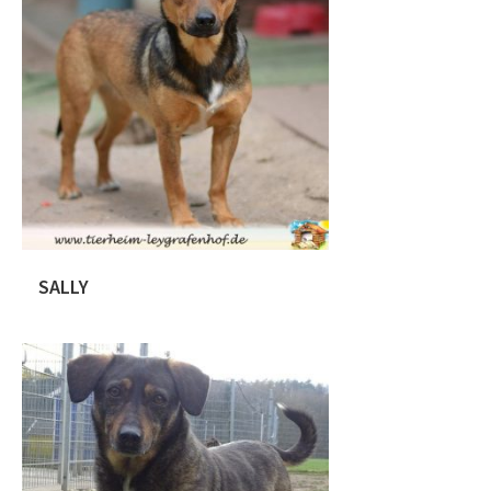
momentane Höhe von ca. 33 cm. Jack
wurde mit seinen Geschwistern auf
einer Strasse außerhalb von Sag-
Timisoara gefunden und wir nahmen
ihn in unsere Obhut! Unsere
rumänische Pflegestelle kümmerte sich
um die Rasselbande […]
SALLY
Sally – Demnächst in Vermittlung Sally
stammt aus Rumänien und ist ca. am
12.06.2018 geboren. Die junge Hündin
hat eine Schulterhöhe von ca. 35 cm.
Michaele (eine unserer rumänischen
Pflegestellen) fand die süße Hündin auf
einer Landstraße, halb verhungert und
verdurstet. Natürlich hat sich Michaela