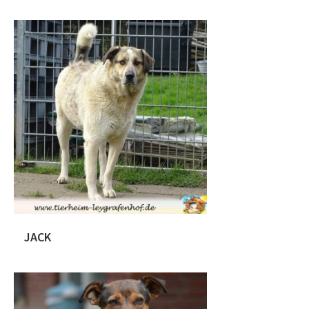
Jinny – Demnächst in Vermittlung Jinny
stammt ursprünglich aus Rumänien.
Die süße Hündin wurde ca. 11/2019
geboren und hat eine momentane
Schulterhöhe von ca.45 cm. Wir haben
die hübsche Hündin von einem
anderen Tierschutzverein
übernommen, da sie sich im Shelter
immer mehr zurück zog und mit der
Situation überfordert war. Jinny ist zu
Menschen noch […]
JACK
Jack – Demnächst in Vermittlung Jack
stammt ursprünglich aus Rumänien.
Der kleine Rüde wurde ca. im Januar
2020 geboren und hat eine