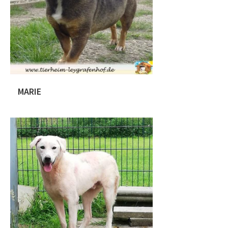
sofort Sally angenommen. Sally ist
anfangs schüchtern und vertraut dem
[…]
MARIE
Marie – Demnächst in Vermittlung
Marie stammt ursprünglich aus
Rumänien. Die kleine Hündin wurde
von Maria (rumänische Pflegestelle)
gerettet und in ihrem Shelter bis zur
Ausreise zu uns gut versorgt. Die
kleine Marie hat eine Schulterhöhe von
ca. 30 cm und wurde ca. im Oktober
2019 geboren. Die süße Hündin ist
sehr zurückhaltend, aber sehr
freundlich. […]