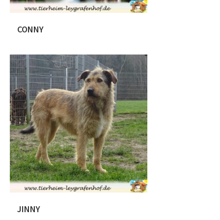
CONNY
Conny stammt aus Rumänien und
wurde ca. am 05.10.2019 geboren und
hat eine derzeitige Schulterhöhe von
ca. 27 cm. Conny konnte unter
dramatischen Umständen gerettet
werden. Sie wurde -verzweifelt nach
Futter suchend- von Dorfbewohnern
mit Steinen und Stöcken vertrieben. Sie
lief panisch auf einer viel befahrenen
Straße und war in großer Gefahr. Ihre
Retter schafften […]
JINNY