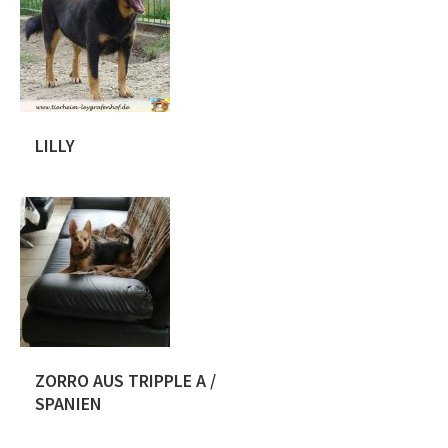
konnte die Fellnase spät abends
während der Arbeit sichern. Der
Jungspund ist noch etwas schüchtern,
aber zeigt bereits jetzt Ansätze das er
zwischen durch mal relaxen kann.
Flocky wartet bei uns auf seine neue
Familie. Da uns aufgefallen ist […]
LILLY
Die kleine Lilly wurde mit ihrer Mutter
und zwei Schwestern in einem Erdloch,
nahe der Bahngleise in Rumänien in
der . Da war sie ca. 5 – 6 Wochen alt
und sehr scheu. Bei einer unserer
rumänische Pflegestelle wurden die 3
Hunde liebevoll umsorgt und
aufgepäppelt. Lilly ist laut Pass am
01.06.2020 geboren und hat […]
ZORRO AUS TRIPPLE A /
SPANIEN
Der kleine Mann ist ca 12.8.2014