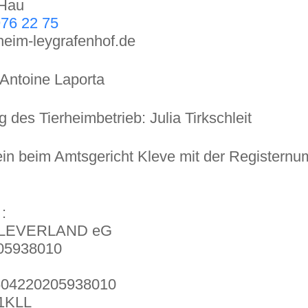
-Hau
76 22 75
heim-leygrafenhof.de
 Antoine Laporta
 des Tierheimbetrieb: Julia Tirkschleit
rein beim Amtsgericht Kleve mit der Register
:
LEVERLAND eG
05938010
04220205938010
1KLL