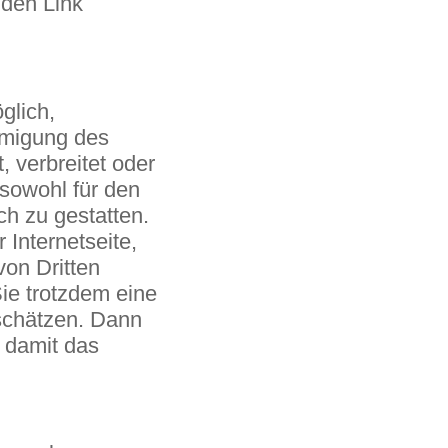
nden Link
glich,
ehmigung des
t, verbreitet oder
 sowohl für den
ch zu gestatten.
 Internetseite,
von Dritten
Sie trotzdem eine
schätzen. Dann
 damit das