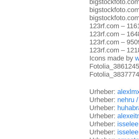
bigstockfoto.co
bigstockfoto.co
bigstockfoto.co
123rf.com – 11
123rf.com – 16
123rf.com – 95
123rf.com – 12
Icons made by
w
Fotolia_386124
Fotolia_383777
Urheber:
alexlm
Urheber:
nehru 
Urheber:
huhabr
Urheber:
alexei
Urheber:
isselee
Urheber:
isselee