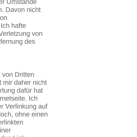
der Umstände
n. Davon nicht
von
Ich hafte
 Verletzung von
fernung des
 von Dritten
t mir daher nicht
rtung dafür hat
netseite. Ich
er Verlinkung auf
doch, ohne einen
rlinkten
iner