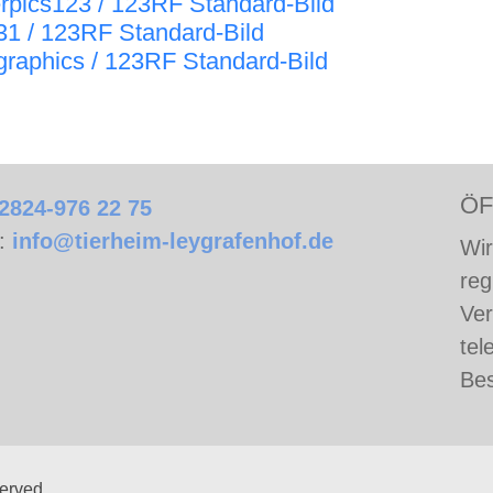
rpics123 / 123RF Standard-Bild
31 / 123RF Standard-Bild
graphics / 123RF Standard-Bild
ÖF
2824-976 22 75
l:
info@tierheim-leygrafenhof.de
Wir
reg
Ver
tel
Bes
served.