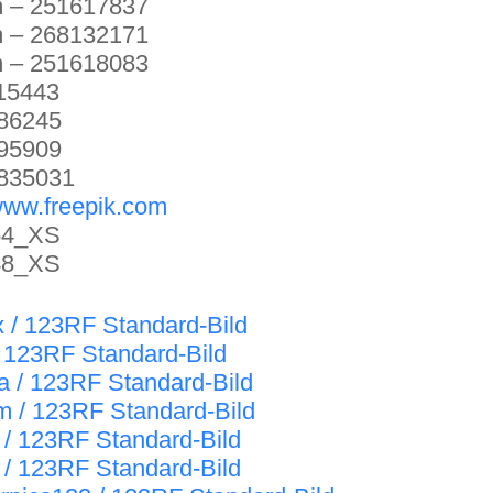
m – 251617837
m – 268132171
m – 251618083
615443
486245
095909
1835031
ww.freepik.com
54_XS
48_XS
x / 123RF Standard-Bild
/ 123RF Standard-Bild
a / 123RF Standard-Bild
tm / 123RF Standard-Bild
 / 123RF Standard-Bild
 / 123RF Standard-Bild