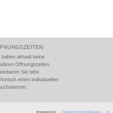
FNUNGSZEITEN
 haben aktuell keine
ulären Öffnungszeiten.
einbaren Sie bitte
efonisch einen individuellen
uchstermin.
Impressum
Datenschutzerklärung
π