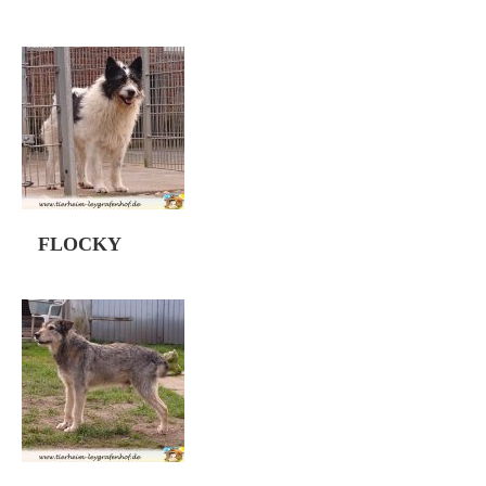
war auch anders. Mit kleine Schritten
Der kleine Mann ist ca 12.8.2014
wurde das Ziel aus ihm ein nettes
geboren. Update 11.04.2024 Zorro
Kerlchen rauszuholen erreicht.
kam schon im Oktober 2019 zu uns
Mittlerweile lernt er auch mit Menschen
zurück auf den Hof, seine ehemalige
im Sicherheitsgeschirr und […]
Familie kam nicht mehr mit ihm
zurecht. Damals wurde entschieden
das er bei uns bleiben wird,da er in
Trixie seinen Menschen gefunden hat.
Leider ist es nun an der Zeit für ihn […]
FLOCKY
Flocky stammt ursprünglich aus
Rumänien. Der junge Rüde wird auf ca.
1,5 Jahre geschätzt. Unser Radu
konnte die Fellnase spät abends
während der Arbeit sichern. Der
Jungspund ist noch etwas schüchtern,
aber zeigt bereits jetzt Ansätze das er
zwischen durch mal relaxen kann.
Flocky wartet bei uns auf seine neue