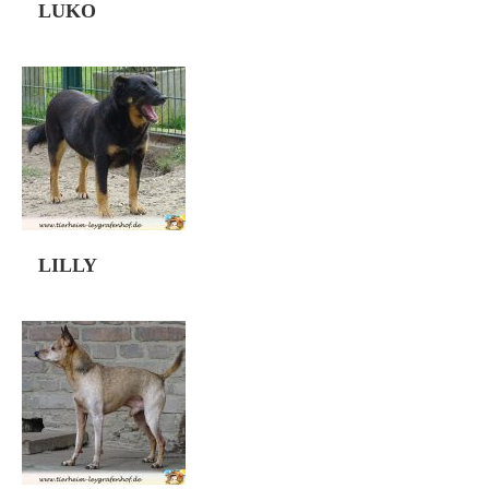
Familie. Da uns aufgefallen ist […]
LUKO
Luko ist ca 12.2016 geboren und
wurde bereits 2017 vermittelt. Jedoch
wurde uns der Rüde im November
2020 zurückgebracht und uns als
aggressiv beschrieben! Leider hatte es
die Familie versäumt, Luko den
Umgang mit anderen Hunden und
Menschen zu lernen. Ferner gab die
Familie ihm zu wenig Sicherheit. Denn
er zeigte sich auch bei uns, […]
LILLY
Die kleine Lilly wurde mit ihrer Mutter
und zwei Schwestern in einem Erdloch,
nahe der Bahngleise in Rumänien in
der . Da war sie ca. 5 – 6 Wochen alt
und sehr scheu. Bei einer unserer
rumänische Pflegestelle wurden die 3
Hunde liebevoll umsorgt und
aufgepäppelt. Lilly ist laut Pass am
01.06.2020 geboren und hat […]