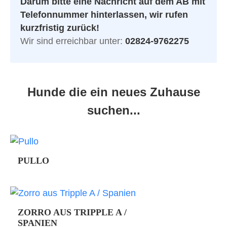
Darum bitte eine Nachricht auf dem AB mit
Telefonnummer hinterlassen, wir rufen
kurzfristig zurück!
Wir sind erreichbar unter:
02824-9762275
Hunde die ein neues Zuhause
suchen...
PULLO
Pullo ist ca . 01.06.2010 geboren. Wir
haben ihn durch einen befreundeten
deutschen Verein am 31.8.2019 zu uns
genommen. Pullo war lange nur auf
ZORRO AUS TRIPPLE A /
Distanz , versteckte sich und freundlich
SPANIEN