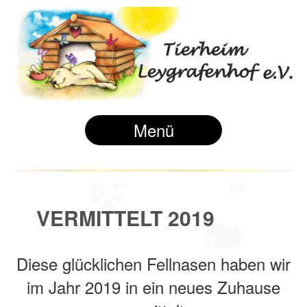
Menü
VERMITTELT 2019
Diese glücklichen Fellnasen haben wir
im Jahr 2019 in ein neues Zuhause