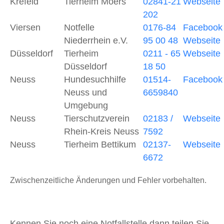
Krefeld
Tierheim Moers
02841-21
Webseite
202
Viersen
Notfelle
0176-84
Facebook
Niederrhein e.V.
95 00 48
Webseite
Düsseldorf
Tierheim
0211 - 65
Webseite
Düsseldorf
18 50
Neuss
Hundesuchhilfe
01514-
Facebook
Neuss und
6659840
Umgebung
Neuss
Tierschutzverein
02183 /
Webseite
Rhein-Kreis Neuss
7592
Neuss
Tierheim Bettikum
02137-
Webseite
6672
Zwischenzeitliche Änderungen und Fehler vorbehalten.
Kennen Sie noch eine Notfallstelle dann teilen Sie