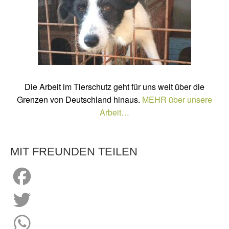
so, bekommen wir die Spenden auch zu den
Menschen. Wer unsere anstehenden
Spendenfahrten unterstützen möchte, kann dies
gerne per PayPal oder Banküberweisung tun. Per
Banküberweisung auf unser Vereinskonto Tierheim
Leygrafenhof e.V. Volksbank Kleverland IBAN:
DE52 324604220205938010 BIC: GENODED1KLL
Bitte immer “Spende” mit im Verwendungszweck
angeben. Ebenso ist es möglich per PayPal zu
Die Arbeit im Tierschutz geht für uns weit über die
spenden.
Grenzen von Deutschland hinaus.
MEHR über unsere
Arbeit…
MIT FREUNDEN TEILEN
Facebook
Twitter