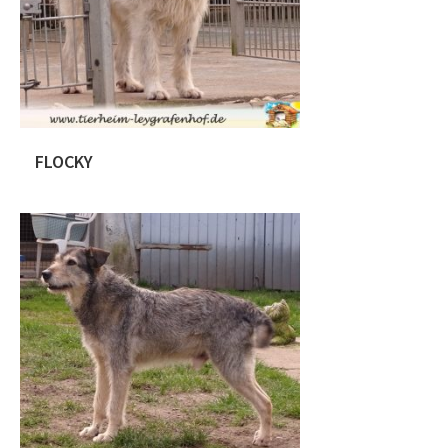
bekam alle nötigen Impfungen und es
wurde auch […]
FLOCKY
Flocky stammt ursprünglich aus
Rumänien. Der junge Rüde wird auf ca.
1,5 Jahre geschätzt. Unser Radu
konnte die Fellnase spät abends
während der Arbeit sichern. Der
Jungspund ist noch etwas schüchtern,
aber zeigt bereits jetzt Ansätze das er
zwischen durch mal relaxen kann.
Flocky wartet bei uns auf seine neue
Familie. Da uns aufgefallen ist […]