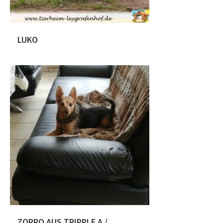
LUKO
Luko ist ca 12.2016 geboren und
wurde bereits 2017 vermittelt. Jedoch
wurde uns der Rüde im November
2020 zurückgebracht und uns als
aggressiv beschrieben! Leider hatte es
die Familie versäumt, Luko den
Umgang mit anderen Hunden und
Menschen zu lernen. Ferner gab die
Familie ihm zu wenig Sicherheit. Denn
er zeigte sich auch bei uns, […]
ZORRO AUS TRIPPLE A /