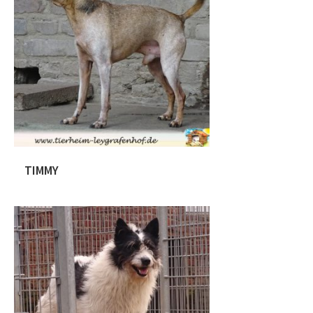
war auch anders. Mit kleine Schritten
wurde das Ziel aus ihm ein nettes
Kerlchen rauszuholen erreicht.
Mittlerweile lernt er auch mit Menschen
im Sicherheitsgeschirr und […]
TIMMY
Timmy wurde laut Impfpass am
02.03.2011 geboren und hat eine
geschätzte Schulterhöhe von 30 cm.
Wir haben Timmy als Abgabehund
übernommen, da sein ehemaliges
Frauchen krank wurde. Da Timmy
mindestens 10 Jahre keinen Tierarzt
mehr besuchte hatte, war dies unser
erster Weg mit dem kleinen Mann. Er