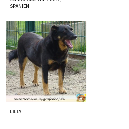
SPANIEN
Der kleine Mann ist ca 12.8.2014
geboren. Update 11.04.2024 Zorro
kam schon im Oktober 2019 zu uns
zurück auf den Hof, seine ehemalige
Familie kam nicht mehr mit ihm
zurecht. Damals wurde entschieden
das er bei uns bleiben wird,da er in
Trixie seinen Menschen gefunden hat.
Leider ist es nun an der Zeit für ihn […]
LILLY
Die kleine Lilly wurde mit ihrer Mutter
und zwei Schwestern in einem Erdloch,