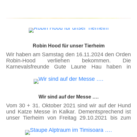
Robin Hood für unser Tierheim
Wir haben am Samstag den 16.11.2024 den Orden
Robin-Hood verliehen bekommen. Die
Karnevalsfreunde Gute Laune Hau haben in
diesem Jahr beschlossen uns den Ehrenorden
Robin Hood zu verleihen. Wir möchten uns
vielmals für die Ehrung und den mit 500,- Euro
dotierten Preis bedanken. Normalerweise ist der
Orden mit einer 333,- € Zuwendung bedacht.
Wir sind auf der Messe ….
Durch die große Spendenbereitschaft für die
Vom 30 + 31. Oktober 2021 sind wir auf der Hund
Karnevalsfreunde Gute Laune Hau, wurden es in
und Katze Messe in Kalkar. Dementsprechend ist
diesem Jahr jedoch 500,- €. Wir bedanken uns im
unser Tierheim von Freitag 29.10.2021 bis zum
Namen aller Fellnasen auf unserem Hof.. Antoine
Montag 01.11.2021 geschlossen. Bitte habt dafür
Laporta hat als erster Vorsitzender unseres
Verständnis, dass auch Rückrufe von uns später
Vereins die Ehrung für das gesamte Team vom
erfolgen.