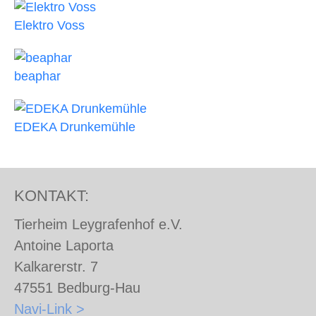
Elektro Voss
beaphar
EDEKA Drunkemühle
KONTAKT:
Tierheim Leygrafenhof e.V.
Antoine Laporta
Kalkarerstr. 7
47551 Bedburg-Hau
Navi-Link >