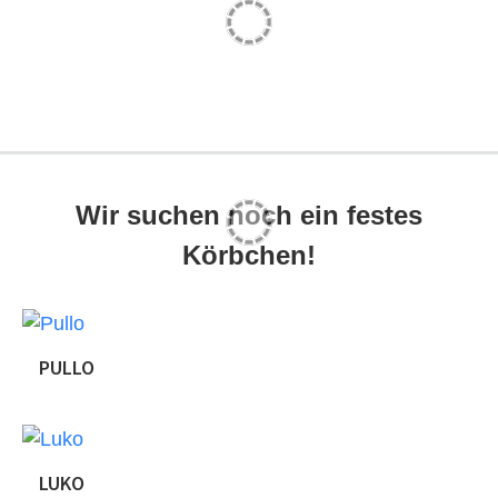
Wir suchen noch ein festes
Körbchen!
PULLO
Pullo ist ca . 01.06.2010 geboren. Wir
haben ihn durch einen befreundeten
deutschen Verein am 31.8.2019 zu uns
genommen. Pullo war lange nur auf
LUKO
Distanz , versteckte sich und freundlich