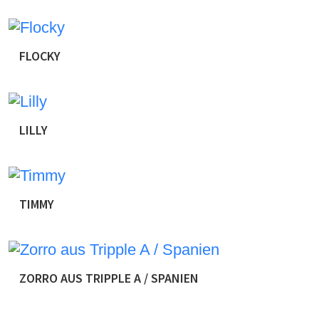
Luko ist ca 12.2016 geboren und wurde bereits 201
zurückgebracht und uns als aggressiv beschrieben! 
anderen Hunden und Menschen zu lernen. Ferner gab 
auch bei uns, […]
FLOCKY
Flocky stammt ursprünglich aus Rumänien. Der junge
die Fellnase spät abends während der Arbeit sichern
jetzt Ansätze das er zwischen durch mal relaxen kan
aufgefallen ist […]
LILLY
Die kleine Lilly wurde mit ihrer Mutter und zwei Sc
der . Da war sie ca. 5 – 6 Wochen alt und sehr scheu
Hunde liebevoll umsorgt und aufgepäppelt. Lilly ist
TIMMY
Timmy wurde laut Impfpass am 02.03.2011 geboren u
Timmy als Abgabehund übernommen, da sein ehemal
keinen Tierarzt mehr besuchte hatte, war dies unser
Impfungen und es wurde auch […]
ZORRO AUS TRIPPLE A / SPANIEN
Der kleine Mann ist ca 12.8.2014 geboren. Update 
den Hof, seine ehemalige Familie kam nicht mehr mi