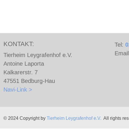
bleiben wird,da er in Trixie seinen Menschen gefunden
KONTAKT:
Tel:
0
Emai
Tierheim Leygrafenhof e.V.
Antoine Laporta
Kalkarerstr. 7
47551 Bedburg-Hau
Navi-Link >
© 2024 Copyright by
Tierheim Leygrafenhof e.V.
All rights re