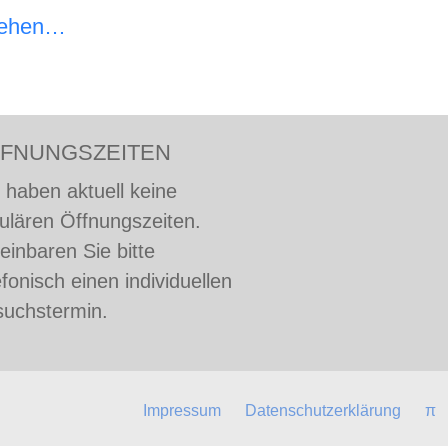
sehen…
FNUNGSZEITEN
 haben aktuell keine
ulären Öffnungszeiten.
einbaren Sie bitte
efonisch einen individuellen
uchstermin.
Impressum
Datenschutzerklärung
π