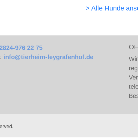
 hat. Leider ist es nun an der Zeit für ihn […]
> Alle Hunde an
ÖF
2824-976 22 75
l:
info@tierheim-leygrafenhof.de
Wir
reg
Ver
tel
Bes
served.