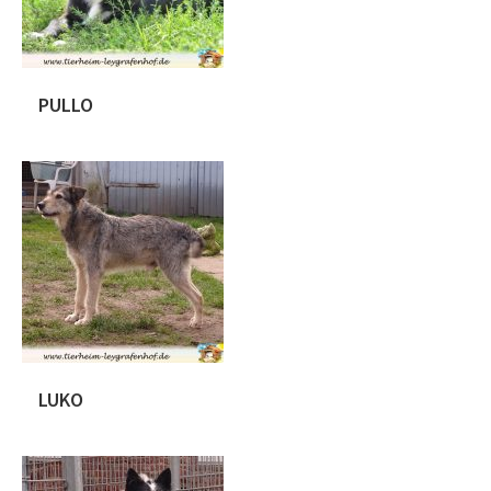
PULLO
Pullo ist ca . 01.06.2010 geboren. Wir
haben ihn durch einen befreundeten
deutschen Verein am 31.8.2019 zu uns
genommen. Pullo war lange nur auf
Distanz , versteckte sich und freundlich
war auch anders. Mit kleine Schritten
wurde das Ziel aus ihm ein nettes
Kerlchen rauszuholen erreicht.
Mittlerweile lernt er auch mit Menschen
im Sicherheitsgeschirr und […]
LUKO
Luko ist ca 12.2016 geboren und
wurde bereits 2017 vermittelt. Jedoch
wurde uns der Rüde im November