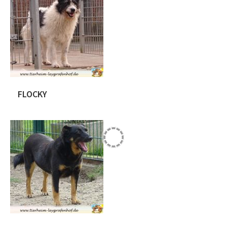
2020 zurückgebracht und uns als
aggressiv beschrieben! Leider hatte es
die Familie versäumt, Luko den
Umgang mit anderen Hunden und
Menschen zu lernen. Ferner gab die
Familie ihm zu wenig Sicherheit. Denn
er zeigte sich auch bei uns, […]
FLOCKY
Flocky stammt ursprünglich aus
Rumänien. Der junge Rüde wird auf ca.
1,5 Jahre geschätzt. Unser Radu
konnte die Fellnase spät abends
während der Arbeit sichern. Der
Jungspund ist noch etwas schüchtern,
aber zeigt bereits jetzt Ansätze das er
zwischen durch mal relaxen kann.
Flocky wartet bei uns auf seine neue
Familie. Da uns aufgefallen ist […]