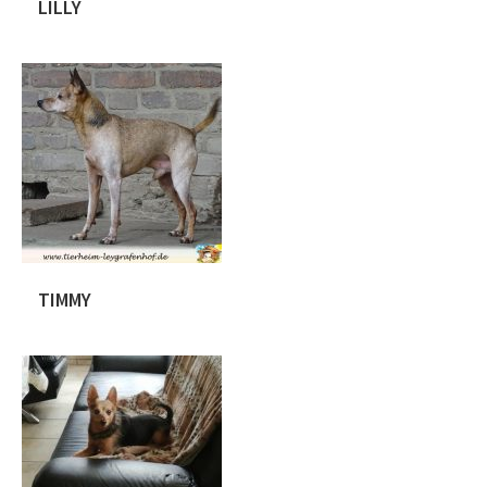
LILLY
Die kleine Lilly wurde mit ihrer Mutter
und zwei Schwestern in einem Erdloch,
nahe der Bahngleise in Rumänien in
der . Da war sie ca. 5 – 6 Wochen alt
und sehr scheu. Bei einer unserer
rumänische Pflegestelle wurden die 3
Hunde liebevoll umsorgt und
aufgepäppelt. Lilly ist laut Pass am
01.06.2020 geboren und hat […]
TIMMY
Timmy wurde laut Impfpass am
02.03.2011 geboren und hat eine
geschätzte Schulterhöhe von 30 cm.
Wir haben Timmy als Abgabehund
übernommen, da sein ehemaliges
Frauchen krank wurde. Da Timmy
mindestens 10 Jahre keinen Tierarzt