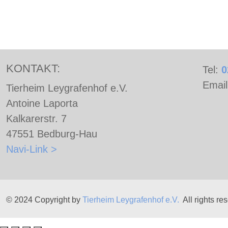
KONTAKT:
Tel:
0
Emai
Tierheim Leygrafenhof e.V.
Antoine Laporta
Kalkarerstr. 7
47551 Bedburg-Hau
Navi-Link >
© 2024 Copyright by
Tierheim Leygrafenhof e.V.
All rights re