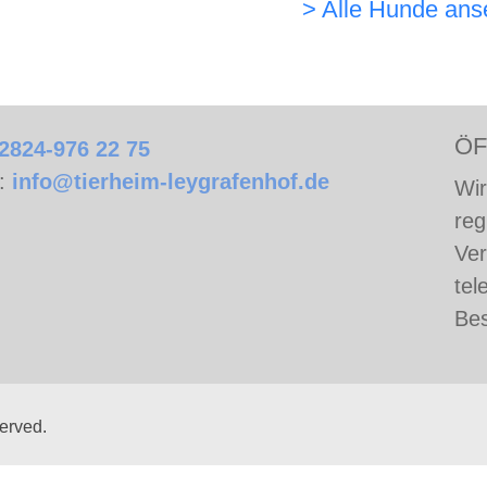
> Alle Hunde an
ÖF
2824-976 22 75
l:
info@tierheim-leygrafenhof.de
Wir
reg
Ver
tel
Bes
served.