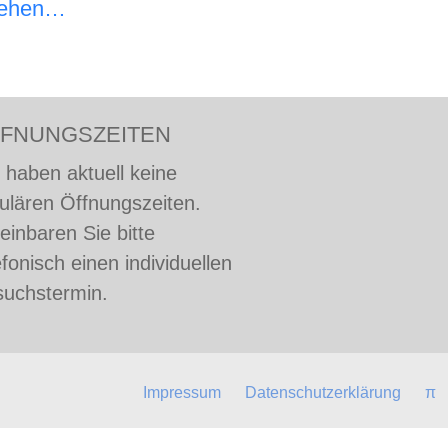
sehen…
FNUNGSZEITEN
 haben aktuell keine
ulären Öffnungszeiten.
einbaren Sie bitte
efonisch einen individuellen
uchstermin.
Impressum
Datenschutzerklärung
π