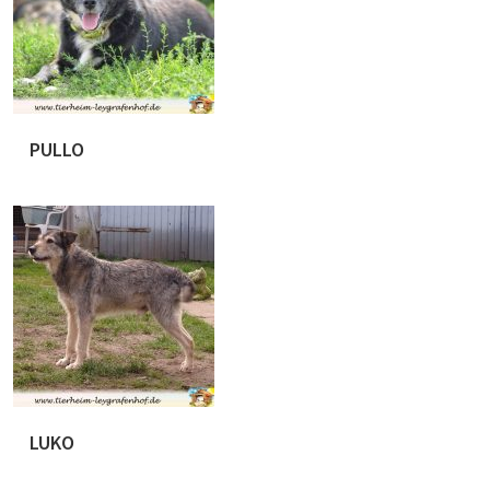
PULLO
Pullo ist ca . 01.06.2010 geboren. Wir haben ihn d
genommen. Pullo war lange nur auf Distanz , versteck
wurde das Ziel aus ihm ein nettes Kerlchen rauszuhol
Sicherheitsgeschirr und […]
LUKO
Luko ist ca 12.2016 geboren und wurde bereits 201