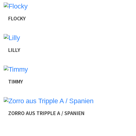
zurückgebracht und uns als aggressiv beschrieben! 
anderen Hunden und Menschen zu lernen. Ferner gab 
auch bei uns, […]
FLOCKY
Flocky stammt ursprünglich aus Rumänien. Der junge
die Fellnase spät abends während der Arbeit sichern
jetzt Ansätze das er zwischen durch mal relaxen kan
aufgefallen ist […]
LILLY
Die kleine Lilly wurde mit ihrer Mutter und zwei Sc
der . Da war sie ca. 5 – 6 Wochen alt und sehr scheu
Hunde liebevoll umsorgt und aufgepäppelt. Lilly ist
TIMMY
Timmy wurde laut Impfpass am 02.03.2011 geboren u
Timmy als Abgabehund übernommen, da sein ehemal
keinen Tierarzt mehr besuchte hatte, war dies unser
Impfungen und es wurde auch […]
ZORRO AUS TRIPPLE A / SPANIEN
Der kleine Mann ist ca 12.8.2014 geboren. Update 
den Hof, seine ehemalige Familie kam nicht mehr mi
bleiben wird,da er in Trixie seinen Menschen gefunden