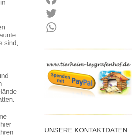
in
Facebook
en
Twitter
taunte
WhatsApp
e sind,
und
n
elände
tten.
ine
hier
UNSERE KONTAKTDATEN
ahren