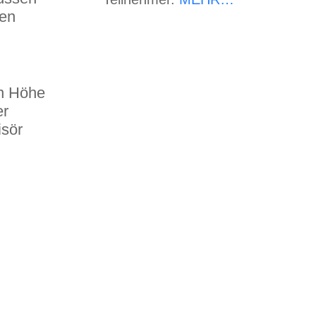
gen
in Höhe
er
isör