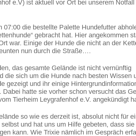
of e.V) ist aktuell vor Ort bei unserem Notfall 
07:00 die bestellte Palette Hundefutter abhol
ettenhunde“ gebracht hat. Hier angekommen s
 Ort war. Einige der Hunde die nicht an der Kett
reunten nun durch die Straße….
den, das gesamte Gelände ist nicht vernünftig
nd die sich um die Hunde nach besten Wissen 
e gezeigt und ihr einige Hintergrundinformatio
 Dabei hatte sie vorher schon versucht das G
 vom Tierheim Leygrafenhof e.V. angekündigt ha
ände so wie es derzeit ist, absolut nicht für e
selbst und hat uns um Hilfe gebeten, dass sie 
rgen kann. Wie Trixie nämlich im Gespräch erf