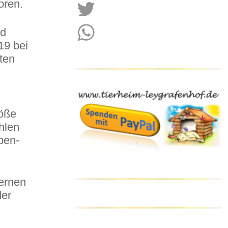
oren.
Facebook
nd
Twitter
19 bei
WhatsApp
ten
röße
hlen
pen-
lernen
der