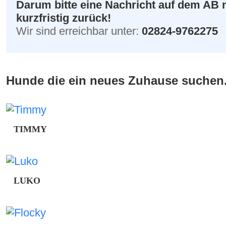
Darum bitte eine Nachricht auf dem AB 
kurzfristig zurück!
Wir sind erreichbar unter:
02824-9762275
Hunde die ein neues Zuhause suchen.
TIMMY
Timmy wurde laut Impfpass am 02.03.2011 geboren u
Timmy als Abgabehund übernommen, da sein ehemal
keinen Tierarzt mehr besuchte hatte, war dies unser
Impfungen und es wurde auch […]
LUKO
Luko ist ca 12.2016 geboren und wurde bereits 201
zurückgebracht und uns als aggressiv beschrieben! 
anderen Hunden und Menschen zu lernen. Ferner gab 
auch bei uns, […]