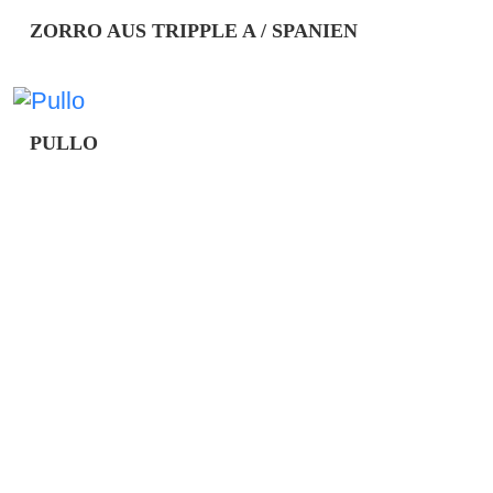
ZORRO AUS TRIPPLE A / SPANIEN
Der kleine Mann ist ca 12.8.2014 geboren. Update 
den Hof, seine ehemalige Familie kam nicht mehr mi
bleiben wird,da er in Trixie seinen Menschen gefunden
PULLO
Pullo ist ca . 01.06.2010 geboren. Wir haben ihn d
genommen. Pullo war lange nur auf Distanz , versteck
wurde das Ziel aus ihm ein nettes Kerlchen rauszuhol
Sicherheitsgeschirr und […]