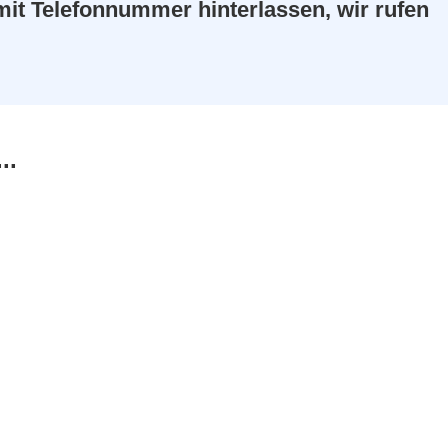
mit Telefonnummer hinterlassen, wir rufen
..
nd hat eine geschätzte Schulterhöhe von 30 cm. Wir h
iges Frauchen krank wurde. Da Timmy mindestens 10 
 erster Weg mit dem kleinen Mann. Er bekam alle nötige
7 vermittelt. Jedoch wurde uns der Rüde im November 2
Leider hatte es die Familie versäumt, Luko den Umgang 
die Familie ihm zu wenig Sicherheit. Denn er zeigte si