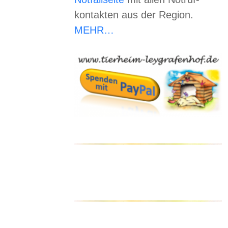
kontakten aus der Region.
ück auf
MEHR…
zu uns
tten