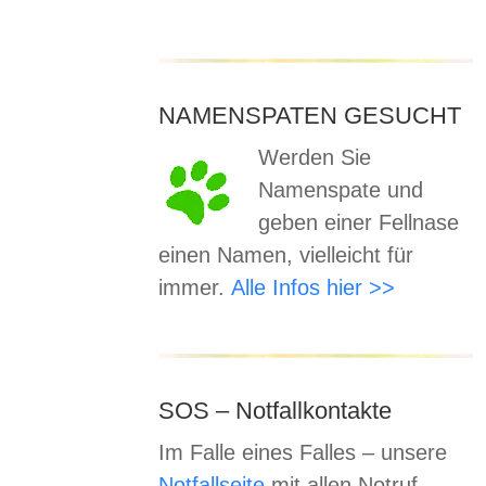
nnte
ereits
NAMENSPATEN GESUCHT
Werden Sie
Namenspate und
geben einer Fellnase
einen Namen, vielleicht für
immer.
Alle Infos hier >>
en in
3
SOS – Notfallkontakte
Im Falle eines Falles – unsere
Notfallseite
mit allen Notruf-