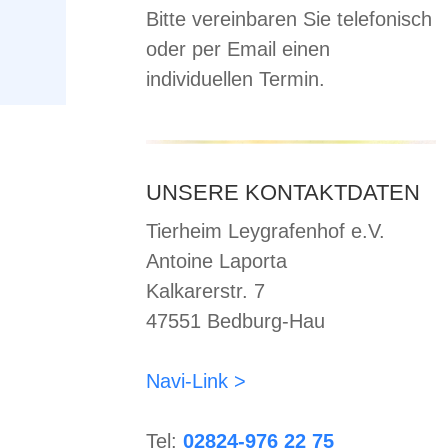
Bitte vereinbaren Sie telefonisch
oder per Email einen
individuellen Termin.
UNSERE KONTAKTDATEN
Tierheim Leygrafenhof e.V.
Antoine Laporta
aben
Kalkarerstr. 7
Jahre
47551 Bedburg-Hau
n
Navi-Link >
020
mit
ch
Tel:
02824-976 22 75