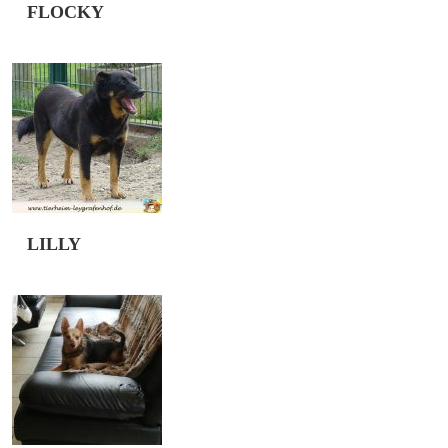
FLOCKY
Flocky stammt ursprünglich aus Rumänien. Der junge
die Fellnase spät abends während der Arbeit sichern
jetzt Ansätze das er zwischen durch mal relaxen kan
aufgefallen ist […]
LILLY
Die kleine Lilly wurde mit ihrer Mutter und zwei Sc
der . Da war sie ca. 5 – 6 Wochen alt und sehr scheu
Hunde liebevoll umsorgt und aufgepäppelt. Lilly ist